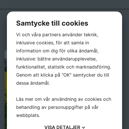
Stolan
Kaffefilter
Samtycke till cookies
Kontakta oss
Försäljning
Vi och våra partners använder teknik,
Spedetröja
ingerohlsson1952@gmail.com
inklusive cookies, för att samla in
0730-51 95 92
Provlapps kit för Spedetröjan
information om dig för olika ändamål,
Muddar
inklusive: bättre användarupplevelse,
funktionalitet, statistik och marknadsföring.
Muddar materialpaket
Genom att klicka på "OK" samtycker du till
Kaffefilter, Lin
dessa ändamål.
Publikationer
Läs mer om vår användning av cookies och
Spedetröjan - en studie av Charlotte Weibulls saml
behandling av personuppgifter på vår
Spedetröjan - stickade reliefer
webbplats.
Spedetröjans dekoration - en studie av dess variat
VISA
DETALJER