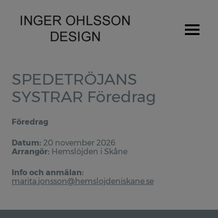
Hem
SPEDETRÖJANS
SYSTRAR Föredrag
Om Inger Ohlsson
Stipendium / Priser
Föredrag
Utställningar
Datum:
20 november 2026
Arrangör:
Hemslöjden i Skåne
Produkter
Info och anmälan:
Spedetröja
marita.jonsson@hemslojdeniskane.se
Provlapps kit för Spedetröjan
Pulsvärmare