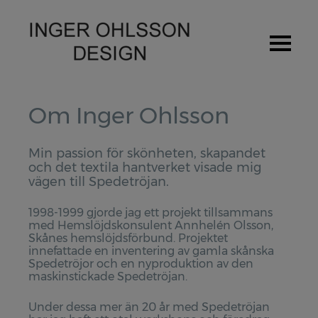
Hem
Om Inger Ohlsson
Om Inger Ohlsson
Min passion för skönheten, skapandet
och det textila hantverket visade mig
Stipendium / Priser
vägen till Spedetröjan.
Utställningar
1998-1999 gjorde jag ett projekt tillsammans
med Hemslöjdskonsulent Annhelén Olsson,
Produkter
Skånes hemslöjdsförbund. Projektet
innefattade en inventering av gamla skånska
Spedetröja
Spedetröjor och en nyproduktion av den
maskinstickade Spedetröjan.
Provlapps kit för Spedetröjan
Pulsvärmare
Under dessa mer än 20 år med Spedetröjan