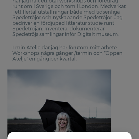
har jag haft ett otal workshops och föredrag
Stolan
runt om i Sverige och tom i London. Medverkat
i ett flertal utställningar både med tidsenliga
Kaffefilter
Spedetröjor och nyskapande Spedetröjor. Jag
bedriver en fördjupad litteratur studie runt
Spedetröjan. Inventera, dokumenterar
Försäljning
Spedetröjs samlingar inför Digitalt museum.
Spedetröja
I min Atelje där jag har förutom mitt arbete,
Provlapps kit för Spedetröjan
Workshops några gånger /termin och ”Öppen
Atelje” en gång per kvartal.
Muddar
Muddar materialpaket
Kaffefilter, Lin
Publikationer
Spedetröjan - en studie av Charlotte Weibulls saml
Spedetröjan - stickade reliefer
Spedetröjans dekoration - en studie av dess variat