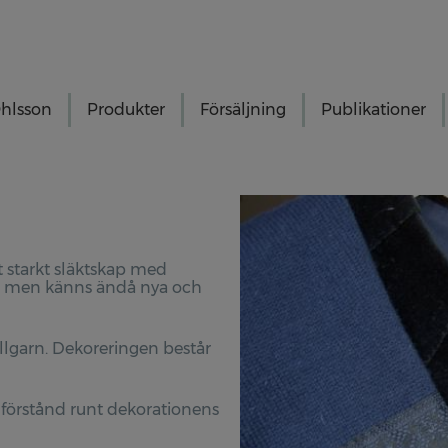
hlsson
Produkter
Försäljning
Publikationer
tt starkt släktskap med
ng, men känns ändå nya och
llgarn. Dekoreringen består
mförstånd runt dekorationens