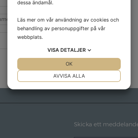
dessa ändamål.
Läs mer om vår användning av cookies och
behandling av personuppgifter på vår
webbplats.
VISA
DETALJER
JA
NEJ
OK
JA
NEJ
NÖDVÄNDIG
INSTÄLLNINGAR
AVVISA ALLA
JA
NEJ
JA
NEJ
MARKNADSFÖRING
STATISTIK
Skicka ett meddeland